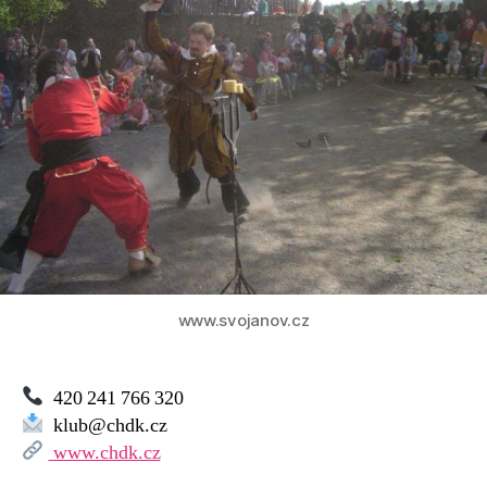
–
Chmelnický
dětský
klub
www.svojanov.cz
420 241 766 320
klub@chdk.cz
www.chdk.cz