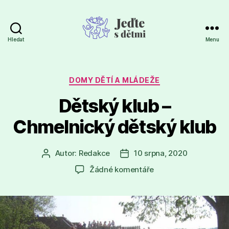
Hledat
Menu
Jeďte
s
dětmi
Rubriky
DOMY DĚTÍ A MLÁDEŽE
Dětský klub –
Chmelnický dětský klub
Autor:
Redakce
10 srpna, 2020
Autor
Datum
příspěvku
příspěvku
u
Žádné komentáře
textu
s
názvem
Dětský
klub