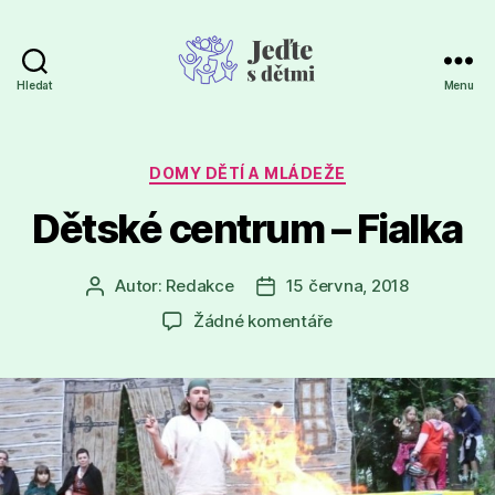
Hledat
Menu
Jeďte
s
dětmi
Rubriky
DOMY DĚTÍ A MLÁDEŽE
Dětské centrum – Fialka
Autor:
Redakce
15 června, 2018
Autor
Datum
příspěvku
příspěvku
u
Žádné komentáře
textu
s
názvem
Dětské
centrum
–
Fialka