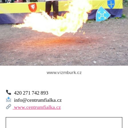
www.vizmburk.cz
420 271 742 893
info@centrumfialka.cz
www.centrumfialka.cz