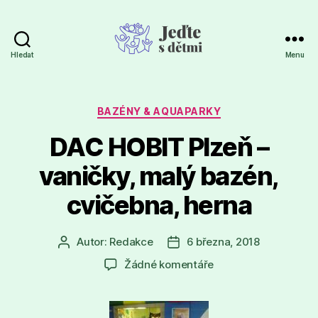
Hledat
Menu
Jeďte
s
dětmi
Rubriky
BAZÉNY & AQUAPARKY
DAC HOBIT Plzeň –
vaničky, malý bazén,
cvičebna, herna
Autor:
Redakce
6 března, 2018
Autor
Datum
příspěvku
příspěvku
u
Žádné komentáře
textu
s
názvem