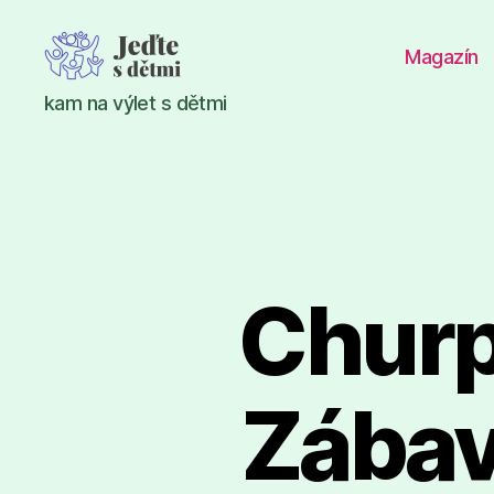
Magazín
Jeďte
kam na výlet s dětmi
s
dětmi
Churpf
Zábav