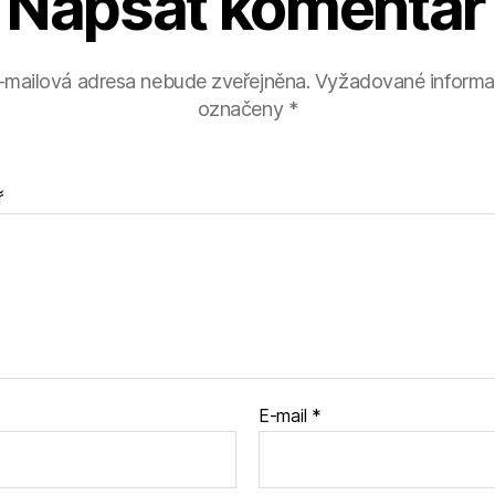
Napsat komentář
-mailová adresa nebude zveřejněna.
Vyžadované informa
označeny
*
ř
E-mail
*