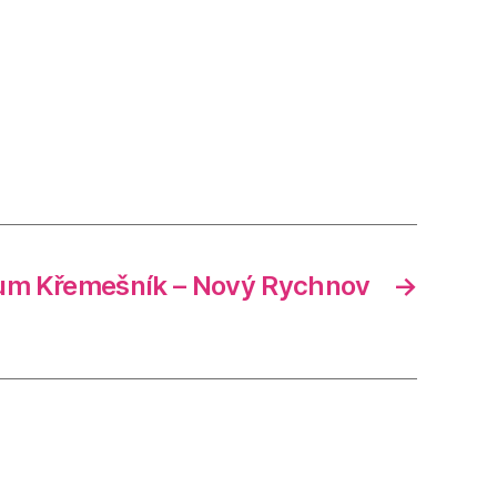
um Křemešník – Nový Rychnov
→