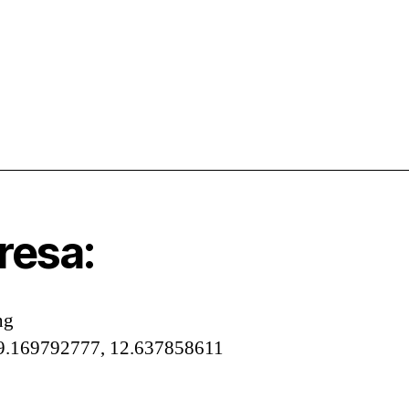
resa:
ng
9.169792777, 12.637858611