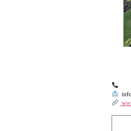
info
www