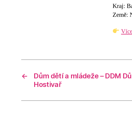
Kraj: B
Země: 
Více
←
Dům dětí a mládeže – DDM Dů
Hostivař