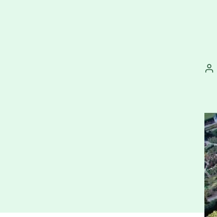
Au
př