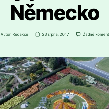
Německo
Autor:
Redakce
23 srpna, 2017
Žádné koment
tor
Datum
íspěvku
příspěvku