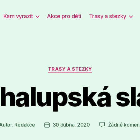
Kam vyrazit
Akce pro děti
Trasy a stezky
Rubriky
TRASY A STEZKY
halupská sl
Autor:
Redakce
30 dubna, 2020
Žádné komen
tor
Datum
íspěvku
příspěvku