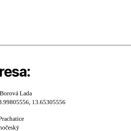
resa:
 Borová Lada
8.99805556, 13.65305556
Prachatice
ihočeský