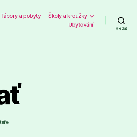
Tábory a pobyty
Školy a kroužky
Ubytování
Hledat
ať
u
táře
textu
s