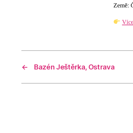
Země: Č
Více
←
Bazén Ještěrka, Ostrava