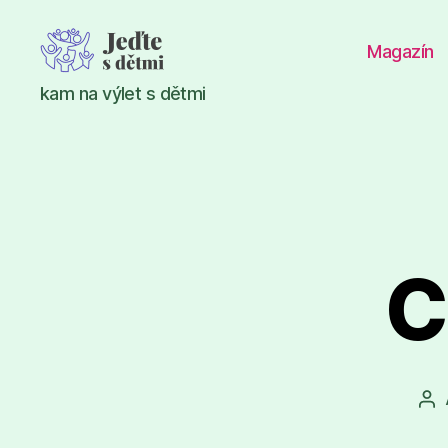
Magazín
Jeďte
kam na výlet s dětmi
s
dětmi
C
Au
př