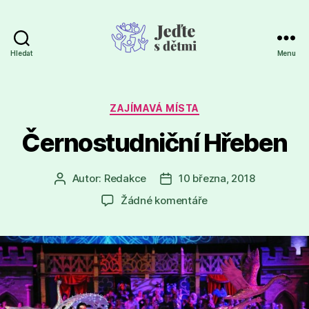
Hledat
Menu
Jeďte
s
dětmi
Rubriky
ZAJÍMAVÁ MÍSTA
Černostudniční Hřeben
Autor:
Redakce
10 března, 2018
Autor
Datum
příspěvku
příspěvku
u
Žádné komentáře
textu
s
názvem
Černostudniční
Hřeben