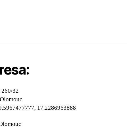
resa:
u 260/32
 Olomouc
9.5967477777, 17.2286963888
 Olomouc