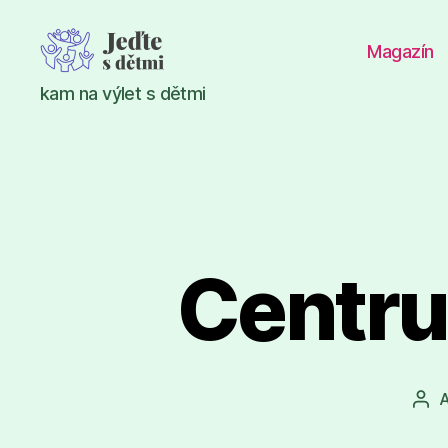
Magazín
Jeďte
kam na výlet s dětmi
s
dětmi
Centru
A
Aut
pří