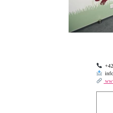
+42
info
www