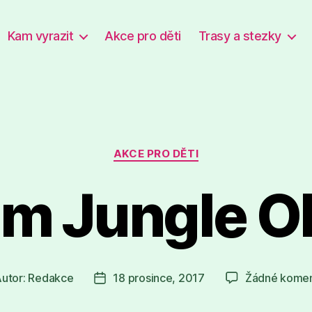
Kam vyrazit
Akce pro děti
Trasy a stezky
Rubriky
AKCE PRO DĚTI
m Jungle 
utor:
Redakce
18 prosince, 2017
Žádné komen
or
Datum
spěvku
příspěvku