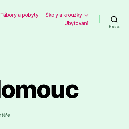
Tábory a pobyty
Školy a kroužky
Ubytování
Hledat
Olomouc
u
táře
textu
s