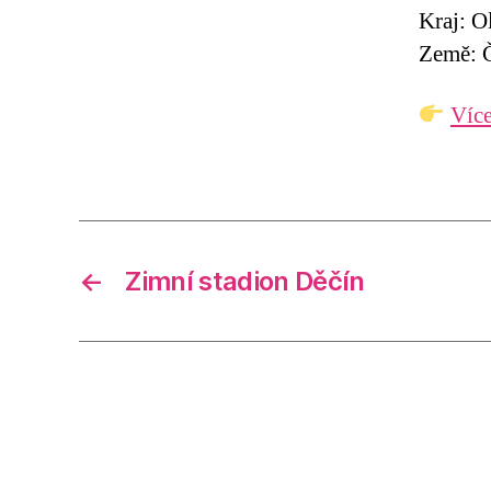
Kraj: 
Země: Č
Více
←
Zimní stadion Děčín