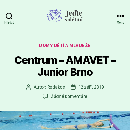
Hledat
Menu
Jeďte
s
dětmi
Rubriky
DOMY DĚTÍ A MLÁDEŽE
Centrum – AMAVET –
Junior Brno
Autor:
Redakce
12 září, 2019
Autor
Datum
příspěvku
příspěvku
u
Žádné komentáře
textu
s
názvem
Centrum
–