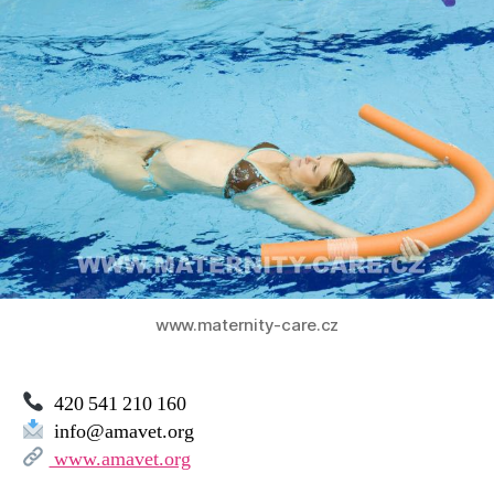
AMAVET
–
Junior
Brno
www.maternity-care.cz
420 541 210 160
info@amavet.org
www.amavet.org