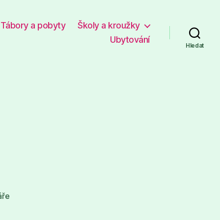
Tábory a pobyty
Školy a kroužky
Ubytování
Hledat
u
áře
textu
s