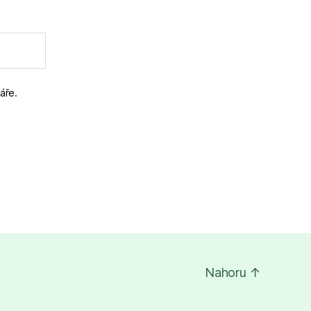
áře.
Nahoru
↑