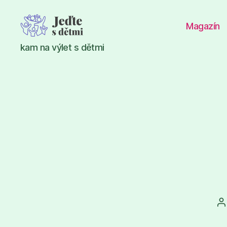
Magazín
Jeďte
kam na výlet s dětmi
s
dětmi
A
p