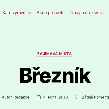
Kam vyrazit
Akce pro děti
Trasy a stezky
Rubriky
ZAJÍMAVÁ MÍSTA
Březník
Autor:
Redakce
4 ledna, 2018
Žádné koment
utor
Datum
říspěvku
příspěvku