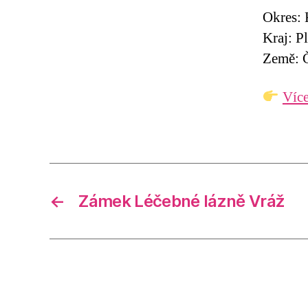
Okres: 
Kraj: P
Země: Č
Více
←
Zámek Léčebné lázně Vráž