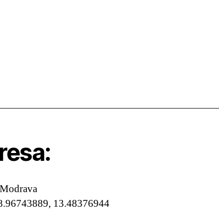
resa:
 Modrava
8.96743889, 13.48376944