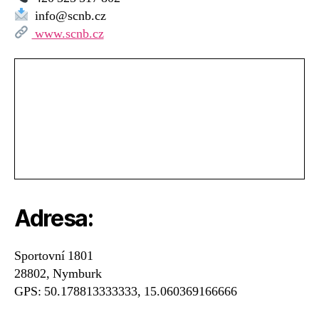
sportovním
info@scnb.cz
centru
www.scnb.cz
Adresa:
Sportovní 1801
28802, Nymburk
GPS: 50.178813333333, 15.060369166666