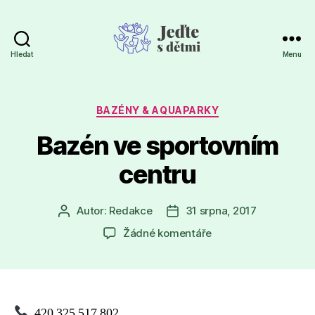
Hledat
Menu
Jeďte
s
dětmi
Rubriky
BAZÉNY & AQUAPARKY
Bazén ve sportovním
centru
Autor:
Redakce
31 srpna, 2017
Autor
Datum
příspěvku
příspěvku
u
Žádné komentáře
textu
s
názvem
Bazén
ve
420 325 517 802