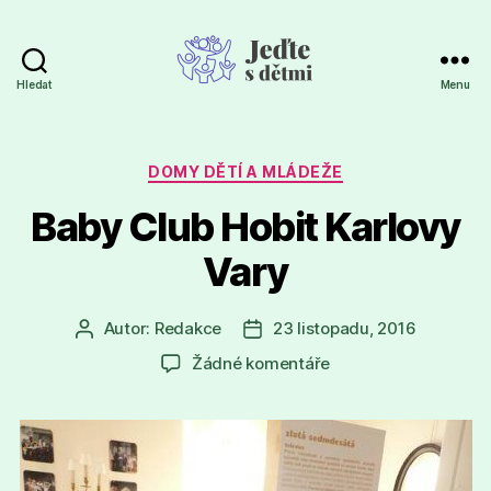
Hledat
Menu
Jeďte
s
dětmi
Rubriky
DOMY DĚTÍ A MLÁDEŽE
Baby Club Hobit Karlovy
Vary
Autor:
Redakce
23 listopadu, 2016
Autor
Datum
příspěvku
příspěvku
u
Žádné komentáře
textu
s
názvem
Baby
Club