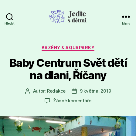
Hledat
Menu
Jeďte
s
dětmi
Rubriky
BAZÉNY & AQUAPARKY
Baby Centrum Svět dětí
na dlani, Říčany
Autor:
Redakce
9 května, 2019
Autor
Datum
příspěvku
příspěvku
u
Žádné komentáře
textu
s
názvem
Baby
Centrum