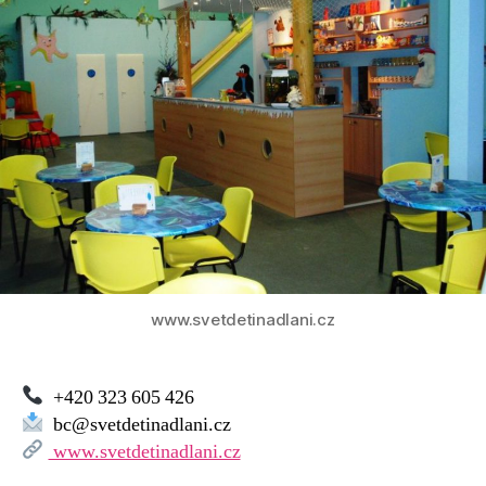
Svět
dětí
na
dlani,
Říčany
www.svetdetinadlani.cz
+420 323 605 426
bc@svetdetinadlani.cz
www.svetdetinadlani.cz