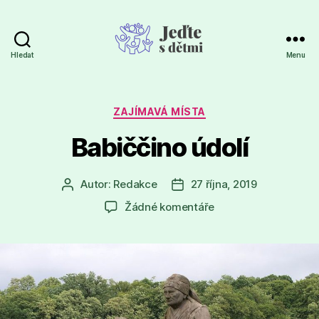
Hledat
Menu
Jeďte
s
dětmi
Rubriky
ZAJÍMAVÁ MÍSTA
Babiččino údolí
Autor:
Redakce
27 října, 2019
Autor
Datum
příspěvku
příspěvku
u
Žádné komentáře
textu
s
názvem
Babiččino
údolí