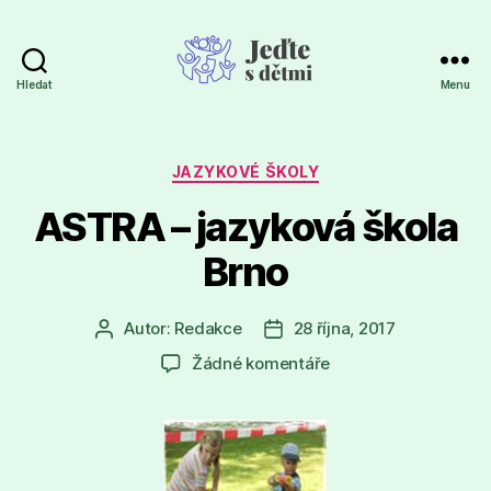
Hledat
Menu
Jeďte
s
dětmi
Rubriky
JAZYKOVÉ ŠKOLY
ASTRA – jazyková škola
Brno
Autor:
Redakce
28 října, 2017
Autor
Datum
příspěvku
příspěvku
u
Žádné komentáře
textu
s
názvem
ASTRA
–