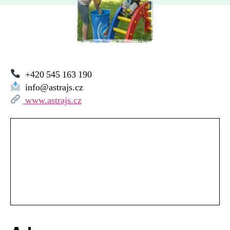
jazyková
škola
Brno
+420 545 163 190
info@astrajs.cz
www.astrajs.cz