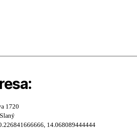
resa:
va 1720
 Slaný
0.226841666666, 14.068089444444