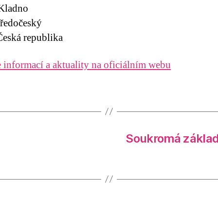
 Kladno
tředočeský
eská republika
 informací a aktuality na oficiálním webu
Soukromá základ