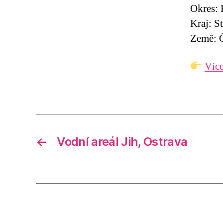
Okres:
Kraj: S
Země: Č
Více
←
Vodní areál Jih, Ostrava