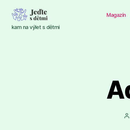
Magazín
Jeďte
kam na výlet s dětmi
s
dětmi
A
A
p