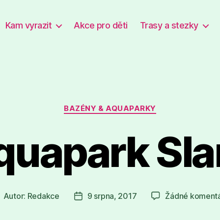
Kam vyrazit
Akce pro děti
Trasy a stezky
Rubriky
BAZÉNY & AQUAPARKY
quapark Sla
Autor:
Redakce
9 srpna, 2017
Žádné koment
utor
Datum
říspěvku
příspěvku