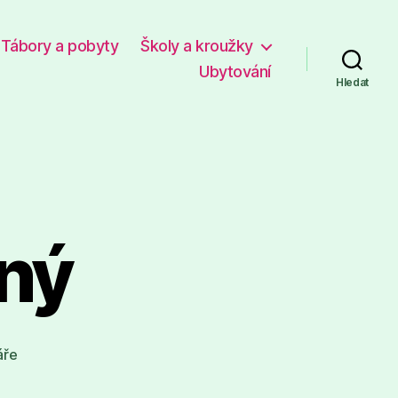
Tábory a pobyty
Školy a kroužky
Ubytování
Hledat
ný
u
áře
textu
s