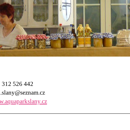
312 526 442
slany@seznam.cz
.aquaparkslany.cz