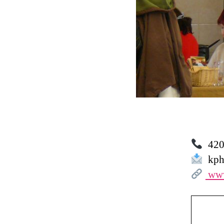
420 
kph.
www