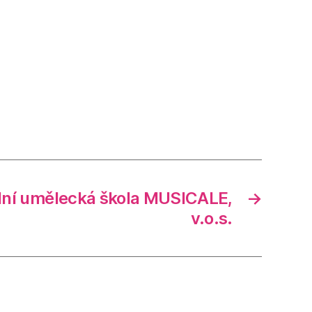
ní umělecká škola MUSICALE,
→
v.o.s.