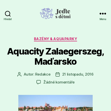
Hledat
Menu
Jeďte
s
dětmi
Rubriky
BAZÉNY & AQUAPARKY
Aquacity Zalaegerszeg,
Maďarsko
Autor:
Redakce
21 listopadu, 2016
Autor
Datum
příspěvku
příspěvku
u
Žádné komentáře
textu
s
názvem
Aquacity
Zalaegerszeg,