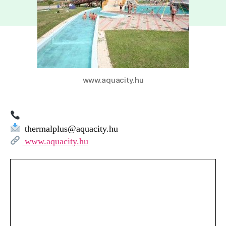
Maďarsko
www.aquacity.hu
thermalplus@aquacity.hu
www.aquacity.hu