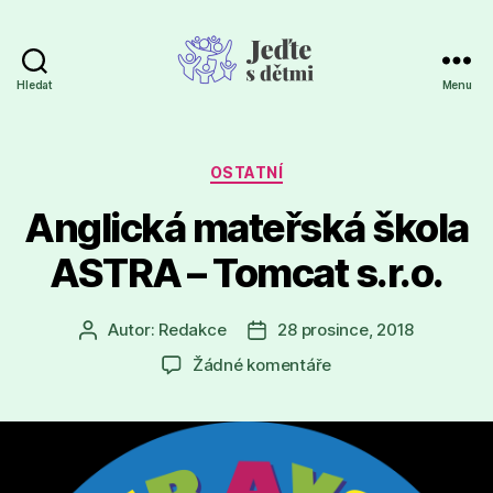
Hledat
Menu
Jeďte
s
dětmi
Rubriky
OSTATNÍ
Anglická mateřská škola
ASTRA – Tomcat s.r.o.
Autor:
Redakce
28 prosince, 2018
Autor
Datum
příspěvku
příspěvku
u
Žádné komentáře
textu
s
názvem
Anglická
mateřská